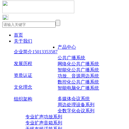
新闻资讯
集团报道
行业新闻
首页
展会资讯
关于我们
媒体报道
产品中心
企业简介15013353587
集团报道
公共广播系统
发展历程
网络化公共广播系统
您现在的位置：
首页
>
新闻资讯
>
集团报道
智能化公共广播系统
资质认证
功放、音源周边系统
希迪可音响祝您国庆节快乐
数控化公共广播系统
文化理念
智能电脑化广播系统
多媒体会议系统
组织架构
周边处理设备系列
关于我们
全数字化会议系列
资质认证
发展历程
CDK简介
专业扩声功放系列
CDK动态
专业扩声音箱系列
技术文稿
行业动态
CDK新闻
CDK案例
无线有线话筒系列