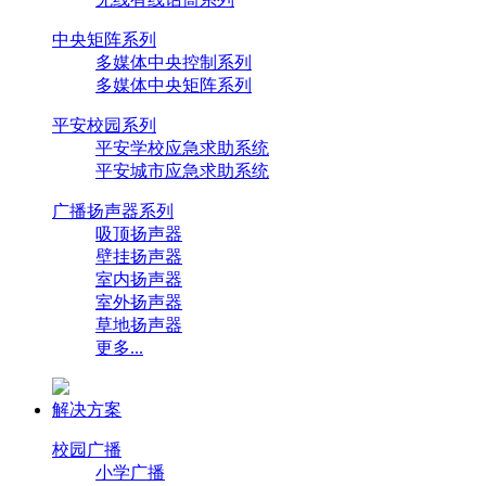
CDK产品
中央矩阵系列
CDK广播
CDK会议
CDK音响
CDK功放
多媒体中央控制系列
CDK招聘
多媒体中央矩阵系列
招聘简历
校园招聘
网络招聘
社会招聘
联系我们
平安校园系列
营销中心
各办事处
平安学校应急求助系统
关注我们
平安城市应急求助系统
广播扬声器系列
版权所有 广州市希迪可
吸顶扬声器
壁挂扬声器
室内扬声器
室外扬声器
草地扬声器
更多...
解决方案
校园广播
小学广播