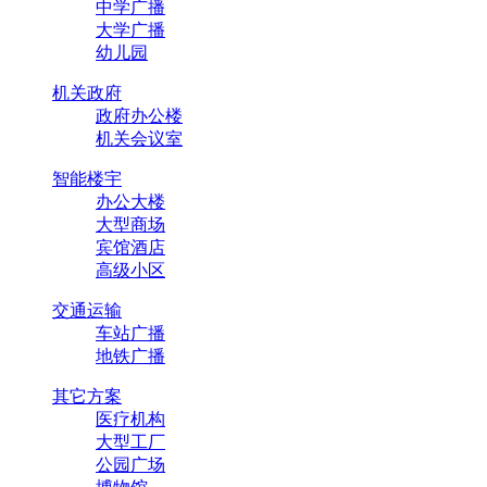
12
2019-11
中学广播
大学广播
幼儿园
音响小知识
机关政府
政府办公楼
机关会议室
音响技术的发展历史可
智能楼宇
办公大楼
电路、场效应管四个阶
大型商场
宾馆酒店
高级小区
19
2018-10
交通运输
车站广播
2018年全国质量诚信
地铁广播
其它方案
医疗机构
重质量讲诚信 希迪可
大型工厂
公园广场