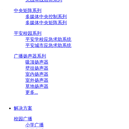
您现在的位置：
首页
>
新
中央矩阵系列
多媒体中央控制系列
07
2019-11
多媒体中央矩阵系列
平安校园系列
平安学校应急求助系统
电子音响行业发展趋势
平安城市应急求助系统
广播扬声器系列
近年来，随着智能终端
吸顶扬声器
壁挂扬声器
室内扬声器
加，消费者对音质、外
室外扬声器
草地扬声器
以及音频和数码技术的
更多...
化、无线化发展。
解决方案
校园广播
小学广播