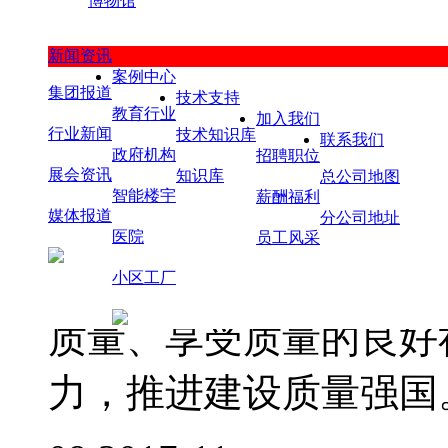
博物馆
业”殊荣。中国“质量月
府相关主管部门的倡导
新闻资讯
案例中心
集团报道
技术支持
的9月在全国范围内动
教育行业
加入我们
行业新闻
技术知识库
联系我们
政府机构
招聘职位
与，长期组织开展的一
展会资讯
知识库
总公司地图
智能楼宇
薪酬福利
媒体报道
主题活动。全国“质量
分公司地址
医院
员工风采
识，营造人人关心质量
小区工厂
质量、享受质量的良好
力，推进建设质量强国